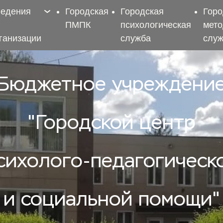
ведения
Городская
Городская
Горо
ПМПК
психологическая
мето
ганизации
служба
слу
Бюджетное учреждение
"Городской центр 
сихолого-педагогическ
 и социальной помощи"