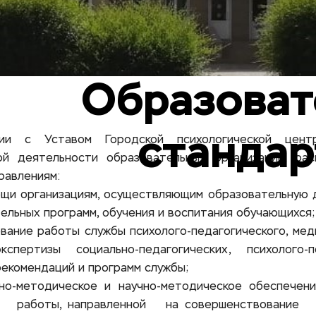
     Образовательные 
станда
ии с Уставом Городской психологической центр
ой деятельности образовательных организаций, ра
равлениям:
ощи организациям, осуществляющим образовательную д
льных программ, обучения и воспитания обучающихся;
вание работы службы психолого-педагогического, меди
спертизы социально-педагогических, психолого-п
екомендаций и программ службы;
нно-методическое и научно-методическое обеспечени
   работы, направленной   на совершенствование   