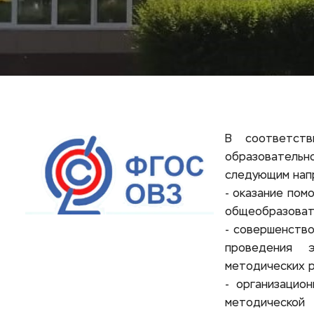
В соответств
образовательн
следующим нап
- оказание пом
общеобразовате
- совершенство
проведения эк
методических р
- организацио
методической 