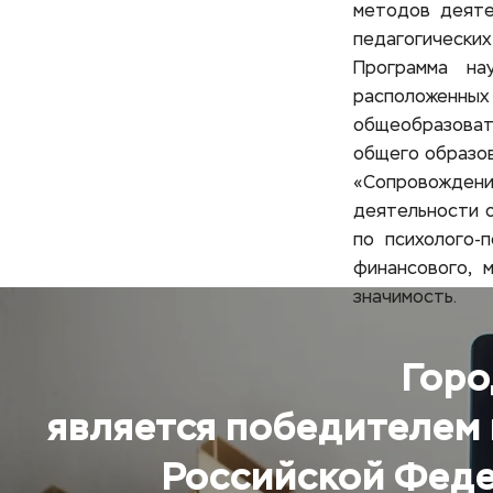
методов деяте
педагогических
Программа нау
расположенных
общеобразоват
общего образо
«Сопровождени
деятельности о
по психолого-
финансового, 
значимость.
Горо
является победителем 
Российской Феде