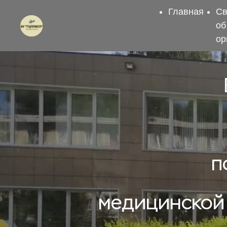
Главная
С
об
ор
п
медицинской