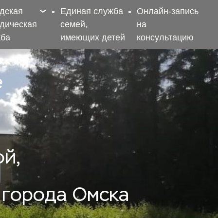
дская
Единая служба
Онлайн-запись
дическая
семей,
на
жба
имеющих детей
консультацию
 
ой,
 города Омска