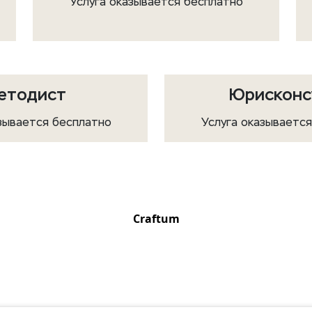
Услуга оказывается бесплатно
етодист
Юрисконс
зывается бесплатно
Услуга оказываетс
Craftum